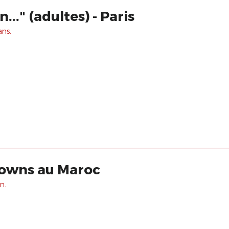
.." (adultes) - Paris
ans.
lowns au Maroc
n.