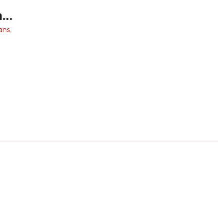
..
ans.