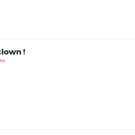
lown !
ns.