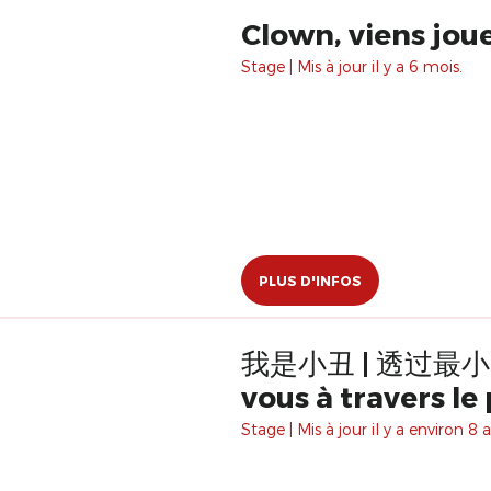
Clown, viens jou
Stage | Mis à jour il y a 6 mois.
PLUS D'INFOS
我是小丑 | 透过最小的面具，发现自己 / Je 
vous à travers le
Stage | Mis à jour il y a environ 8 a