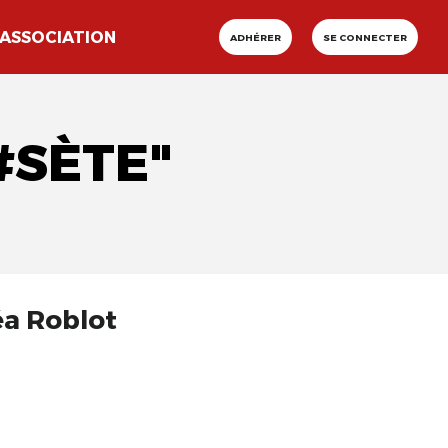
ASSOCIATION
ADHÉRER
SE CONNECTER
#SÈTE"
éa Roblot