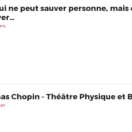
qui ne peut sauver personne, mais 
ver…
ans.
s Chopin - Théâtre Physique et 
 an.