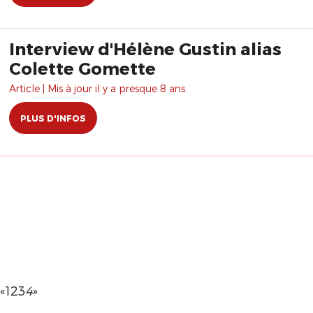
Interview d'Hélène Gustin alias
Colette Gomette
Article | Mis à jour il y a presque 8 ans.
PLUS D'INFOS
«
1
2
3
4
»