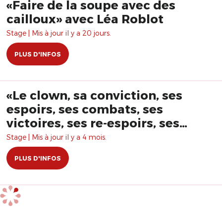
«Faire de la soupe avec des
cailloux» avec Léa Roblot
Stage | Mis à jour il y a 20 jours.
PLUS D'INFOS
«Le clown, sa conviction, ses
espoirs, ses combats, ses
victoires, ses re-espoirs, ses
ratés, ses re-combats , ses re-
Stage | Mis à jour il y a 4 mois.
ratés, ses désespoirs, ses ruses,
PLUS D'INFOS
ses faux ratés, ses chemins de
traverses… » avec Christian
Tétard