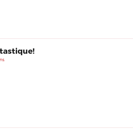
ntastique!
ns.