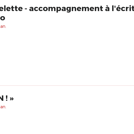
uelette - accompagnement à l'écri
ro
 an.
 ! »
 an.