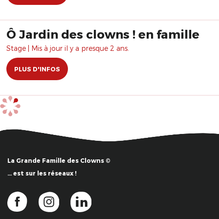
Ô Jardin des clowns ! en famille
Stage | Mis à jour il y a presque 2 ans.
PLUS D'INFOS
La Grande Famille des Clowns ©
… est sur les réseaux !