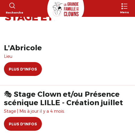
827 RÉSULTATS POUR
Menu
Recherche
"STAGE ÉTÉ"
L'Abricole
Lieu
PLUS D'INFOS
🎭 Stage Clown et/ou Présence
scénique LILLE - Création juillet
Stage | Mis à jour il y a 4 mois.
PLUS D'INFOS