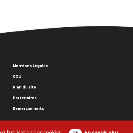
Mentions Légales
CGU
Plan du site
Partenaires
Remerciements
© La Grande Famille des Clowns - 2018
 l'utilisation des cookies.
En savoir plus
OK