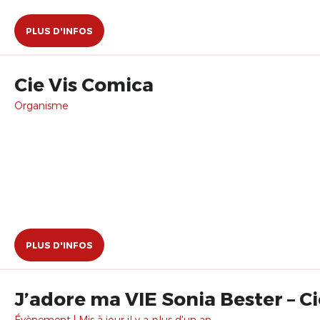
PLUS D'INFOS
Cie Vis Comica
Organisme
PLUS D'INFOS
J’adore ma VIE Sonia Bester – 
Évènement | Mis à jour il y a plus d'un an.