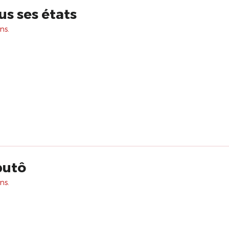
us ses états
ns.
butô
ns.