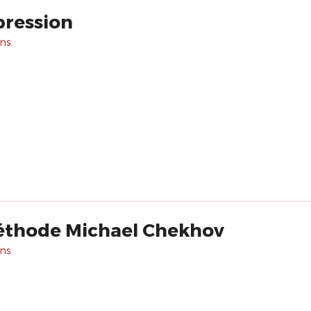
pression
ns.
méthode Michael Chekhov
ns.