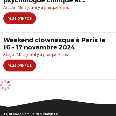
psychanalyste
Article | Mis à jour il y a presque 8 ans.
PLUS D'INFOS
Weekend clownesque à Paris le
16 - 17 novembre 2024
Stage | Mis à jour il y a presque 2 ans.
PLUS D'INFOS
La Grande Famille des Clowns ©