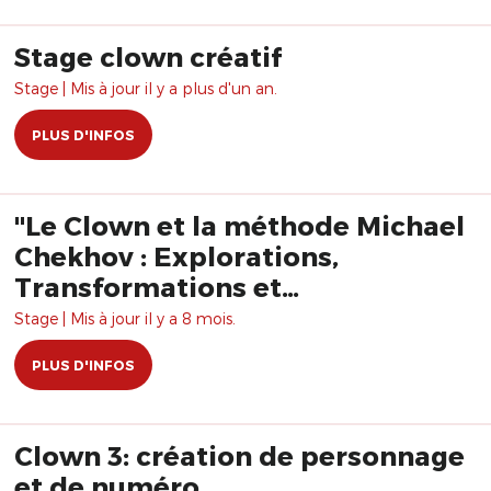
Stage clown créatif
Stage | Mis à jour il y a plus d'un an.
PLUS D'INFOS
"Le Clown et la méthode Michael
Chekhov : Explorations,
Transformations et
Rayonnement" avec Rime Al
Stage | Mis à jour il y a 8 mois.
Baghli
PLUS D'INFOS
Clown 3: création de personnage
et de numéro