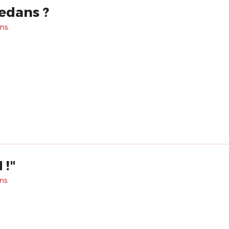
dedans ?
ns.
 !"
ns.