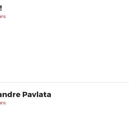
!
ans.
andre Pavlata
ans.