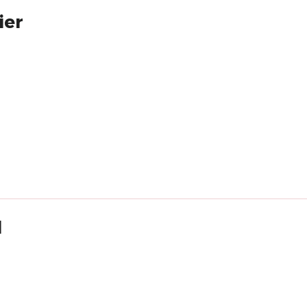
ier
l