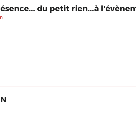
sence... du petit rien...à l'évène
n.
AN