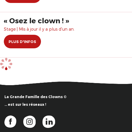
​« Osez le clown ! »
Stage | Mis à jour il y a plus d'un an.
PLUS D'INFOS
La Grande Famille des Clowns ©
… est sur les réseaux !