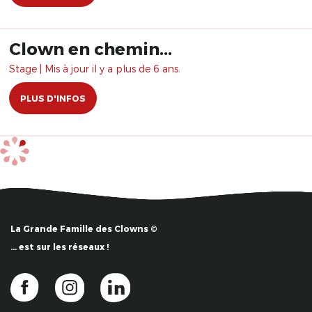
Clown en chemin...
Stage | Mis à jour il y a plus de 6 ans.
PLUS D'INFOS
La Grande Famille des Clowns ©
… est sur les réseaux !