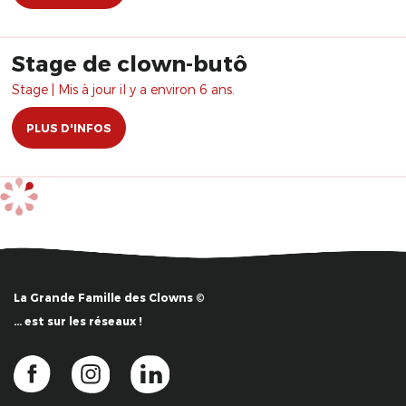
Stage de clown-butô
Stage | Mis à jour il y a environ 6 ans.
PLUS D'INFOS
La Grande Famille des Clowns ©
… est sur les réseaux !