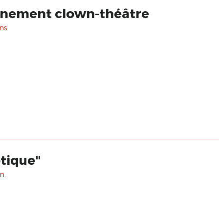
nnement clown-théâtre
ns.
tique"
n.