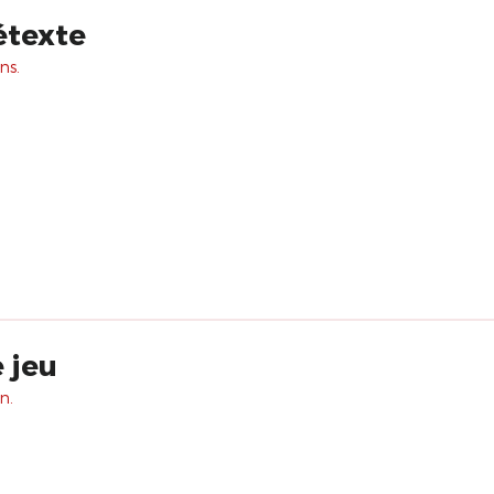
étexte
ns.
e jeu
n.