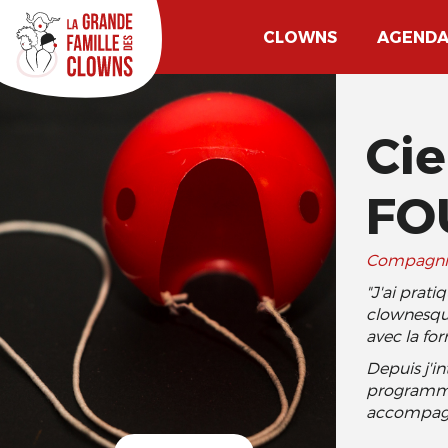
CLOWNS
AGEND
Cie
FO
Compagni
"J'ai prat
clownesque
avec la fo
Depuis j'i
programmes
accompagne